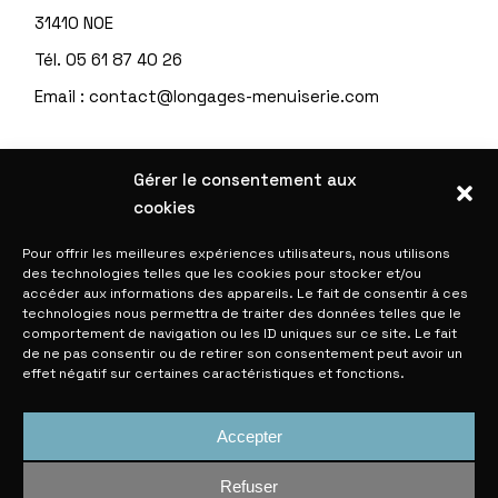
31410 NOE
Tél.
05 61 87 40 26
Email :
contact@longages-menuiserie.com
Gérer le consentement aux
INFORMATIONS UTILES
cookies
Politique de confidentialité
Pour offrir les meilleures expériences utilisateurs, nous utilisons
des technologies telles que les cookies pour stocker et/ou
Politique de cookies (UE)
accéder aux informations des appareils. Le fait de consentir à ces
technologies nous permettra de traiter des données telles que le
Mentions légales et Crédits
comportement de navigation ou les ID uniques sur ce site. Le fait
de ne pas consentir ou de retirer son consentement peut avoir un
Espace STAFF
effet négatif sur certaines caractéristiques et fonctions.
Accepter
Refuser