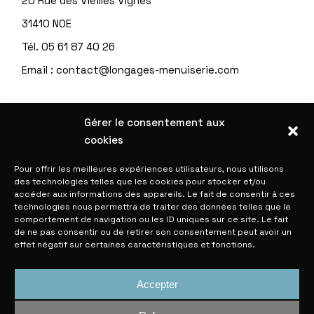
20 Rue des Vieilles Vignes
31410 NOE
Tél.
05 61 87 40 26
Email :
contact@longages-menuiserie.com
Gérer le consentement aux
INFORMATIONS UTILES
cookies
Politique de confidentialité
Pour offrir les meilleures expériences utilisateurs, nous utilisons
des technologies telles que les cookies pour stocker et/ou
Politique de cookies (UE)
accéder aux informations des appareils. Le fait de consentir à ces
technologies nous permettra de traiter des données telles que le
Mentions légales et Crédits
comportement de navigation ou les ID uniques sur ce site. Le fait
de ne pas consentir ou de retirer son consentement peut avoir un
Espace STAFF
effet négatif sur certaines caractéristiques et fonctions.
Accepter